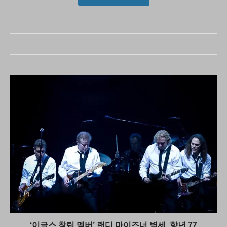
‘이글스 창립 멤버’ 랜디 마이즈너 별세, 향년 77