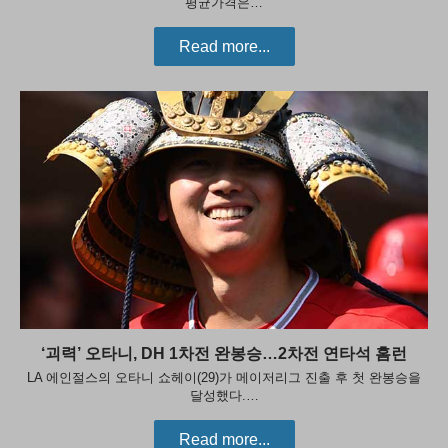
평균가격은…
Read more...
‘괴력’ 오타니, DH 1차전 완봉승…2차전 연타석 홈런
LA 에인절스의 오타니 쇼헤이(29)가 메이저리그 진출 후 첫 완봉승을
달성했다.…
Read more...